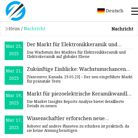
Deutsch
Heim
/
Nachricht
Nachricht
Der Markt für Elektronikkeramik und
Mar 23,
Elektrokeramik dürfte bis 2029 einen Wert
Das Wachstum des Marktes für Elektronikkeramik und
2023
von 19,3 Milliarden US-Dollar erreichen und
Elektrokeramik auf globaler Ebene
mit einer jährlichen Wachstumsrate von 5,3
% wachsen
Zukünftige Einblicke: Wachstumschancen
Mar 21,
und aktuelle Entwicklungen auf dem Markt
[Vancouver, Kanada, 29.05.23] – Der neu eingeführte Markt
2023
für pränatale Tests bis 2032
für pränatale Tests
Markt für piezoelektrische Keramikwandler
Mar 19,
2023 – Hauptakteure, Wachstumsrate und
Die Market Insights Reports-Analyse bietet detaillierte
2023
Prognosen
Details zu neuen
Wissenschaftler erforschen neue
Mar 17,
Möglichkeit, atembare Luft auf dem Mars zu
Roboter auf andere Planeten zu schicken ist praktisch, da
2023
erzeugen
sie keine Atmung benötigen