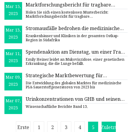
Marktforschungsbericht für tragbare
Mar 15,
Sauerstoffanalysatoren 2023
Holen Sie sich einen kostenlosen Musterbericht:
2023
Marktforschungsbericht für tragbare
Sauerstoffanalysatoren
Stromausfälle bedrohen die medizinische
Mar 13,
Sauerstoffversorgung in Südafrika
Krankenhäuser und Kliniken in der gesamten Ostkap-
2023
Region in Südafrika
Spendenaktion am Dienstag, um einer Frau
Mar 11,
aus Ocean City bei der Finanzierung einer
Emily Heiner leidet an Mukoviszidose, einer genetischen
2023
Lungentransplantation zu helfen
Erkrankung, die die Lunge befällt.
Strategische Marktbewertung für
Mar 09,
medizinische PSA-Sauerstoffgeneratoren
Die Entwicklung des globalen Marktes für medizinische
2023
PSA-Sauerstoffgeneratoren von 2023 bis
Urinkonzentrationen von GHB und seinen
Mar 07,
neuartigen Aminosäure- und Carnitin-
Wissenschaftliche Berichte Band 13,
2023
Konjugaten nach kontrollierter GHB-
Verabreichung beim Menschen
Erste
1
2
3
4
5
Zuletzt