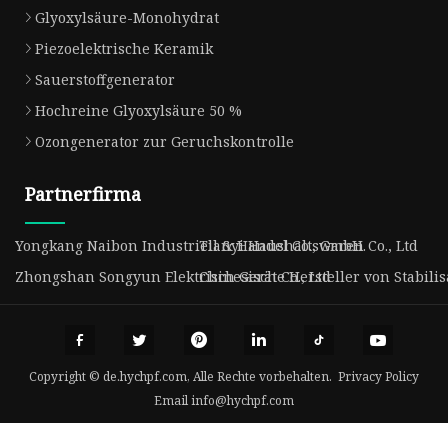
Glyoxylsäure-Monohydrat
Piezoelektrische Keramik
Sauerstoffgenerator
Hochreine Glyoxylsäure 50 %
Ozongenerator zur Geruchskontrolle
Partnerfirma
Yongkang Naibon Industriell & Handel Co., GmbH.
Tianyi Haushaltswaren Co., Ltd
Zhongshan Songyun Elektrisch Gerät Co., Ltd
Chinesische Hersteller von Stabili
Copyright © de.hychpf.com, Alle Rechte vorbehalten.
Privacy Policy
Email
info@hychpf.com