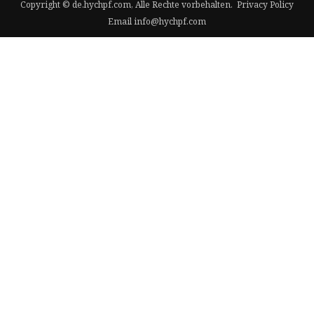
Copyright © de.hychpf.com, Alle Rechte vorbehalten.
Privacy Policy
Email
info@hychpf.com