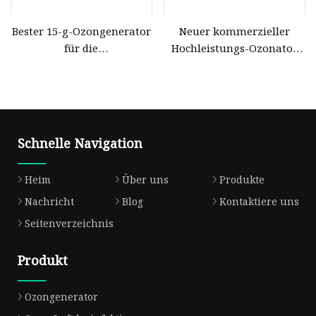
Bester 15-g-Ozongenerator
Neuer kommerzieller
für die
Hochleistungs-Ozonator
Wasseraufbereitung und
mit 16 g für die
Luftdesinfektion
Desinfektion von
Restaurants
Schnelle Navigation
Heim
Über uns
Produkte
Nachricht
Blog
Kontaktiere uns
Seitenverzeichnis
Produkt
Ozongenerator