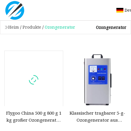
De
Heim
/
Produkte
/
Ozongenerator
Ozongenerator
Flygoo China 500 g 800 g 1
Klassischer tragbarer 5-g-
kg großer Ozongenerator
Ozongenerator aus
für die
Edelstahl