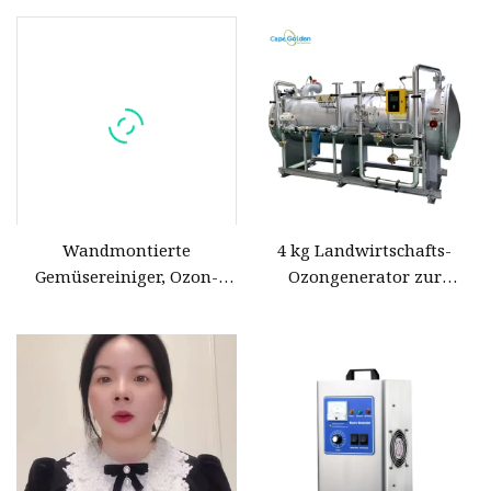
Wasseraufbereitung
Wandmontierte
4 kg Landwirtschafts-
Gemüsereiniger, Ozon-
Ozongenerator zur
Wasserreiniger,
Bodensanierung und
Ozongenerator,
Bewässerung
Haushaltsgeräte, Obst und
Gemüse, saubere Ozon-
Wasser-Sterilisatoren