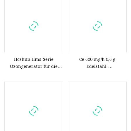
g/h
Hczhun Hms-Serie
Ce 600 mg/h 0,6 g
Ozongenerator für die
Edelstahl-
Wasseraufbereitung
Gesundheitsschutzmaschine,
Günstiger Hersteller von
tragbarer Ozongenerator
Ozongeneratoren