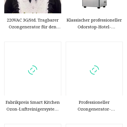
220VAC 3G/Std. Tragbarer
Klassischer professioneller
Ozongenerator für den
Odorstop-Hotel-
Lufterfrischer zu Hause
Ozongenerator
Fabrikpreis Smart Kitchen
Professioneller
Ozon-Luftreinigersystem
Ozongenerator-
mit CE und RoHS
Wasserreiniger für den
industriellen Einsatz, 500