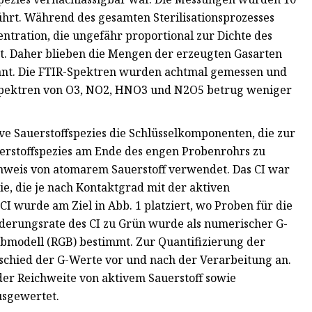
rt. Während des gesamten Sterilisationsprozesses
tration, die ungefähr proportional zur Dichte des
rt. Daher blieben die Mengen der erzeugten Gasarten
ant. Die FTIR-Spektren wurden achtmal gemessen und
n Spektren von O3, NO2, HNO3 und N2O5 betrug weniger
ive Sauerstoffspezies die Schlüsselkomponenten, die zur
uerstoffspezies am Ende des engen Probenrohrs zu
hweis von atomarem Sauerstoff verwendet. Das CI war
e, die je nach Kontaktgrad mit der aktiven
CI wurde am Ziel in Abb. 1 platziert, wo Proben für die
nderungsrate des CI zu Grün wurde als numerischer G-
bmodell (RGB) bestimmt. Zur Quantifizierung der
schied der G-Werte vor und nach der Verarbeitung an.
er Reichweite von aktivem Sauerstoff sowie
usgewertet.