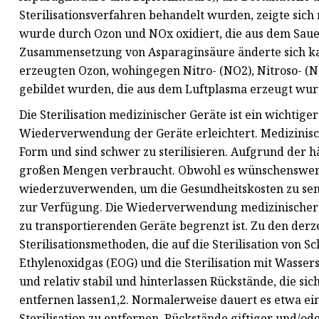
Sterilisationsverfahren behandelt wurden, zeigte sich
wurde durch Ozon und NOx oxidiert, die aus dem Sauer
Zusammensetzung von Asparaginsäure änderte sich 
erzeugten Ozon, wohingegen Nitro- (NO2), Nitroso- 
gebildet wurden, die aus dem Luftplasma erzeugt wur
Die Sterilisation medizinischer Geräte ist ein wichtig
Wiederverwendung der Geräte erleichtert. Medizinisc
Form und sind schwer zu sterilisieren. Aufgrund der
großen Mengen verbraucht. Obwohl es wünschenswert 
wiederzuverwenden, um die Gesundheitskosten zu sen
zur Verfügung. Die Wiederverwendung medizinischer 
zu transportierenden Geräte begrenzt ist. Zu den derz
Sterilisationsmethoden, die auf die Sterilisation von 
Ethylenoxidgas (EOG) und die Sterilisation mit Wassers
und relativ stabil und hinterlassen Rückstände, die s
entfernen lassen1,2. Normalerweise dauert es etwa e
Sterilisation zu entfernen. Rückstände giftiger und/