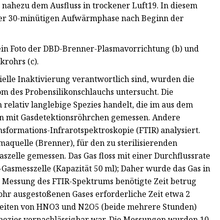
ht nahezu dem Ausfluss in trockener Luft19. In diesem
iner 30-minütigen Aufwärmphase nach Beginn der
 ein Foto der DBD-Brenner-Plasmavorrichtung (b) und
krohrs (c).
bielle Inaktivierung verantwortlich sind, wurden die
 des Probensilikonschlauchs untersucht. Die
relativ langlebige Spezies handelt, die im aus dem
en mit Gasdetektionsröhrchen gemessen. Andere
sformations-Infrarotspektroskopie (FTIR) analysiert.
aquelle (Brenner), für den zu sterilisierenden
szelle gemessen. Das Gas floss mit einer Durchflussrate
-Gasmesszelle (Kapazität 50 ml); Daher wurde das Gas in
ur Messung des FTIR-Spektrums benötigte Zeit betrug
ohr ausgestoßenen Gases erforderliche Zeit etwa 2
tszeiten von HNO3 und N2O5 (beide mehrere Stunden)
 Spezies vernachlässigbar war. Die Messungen wurden 10