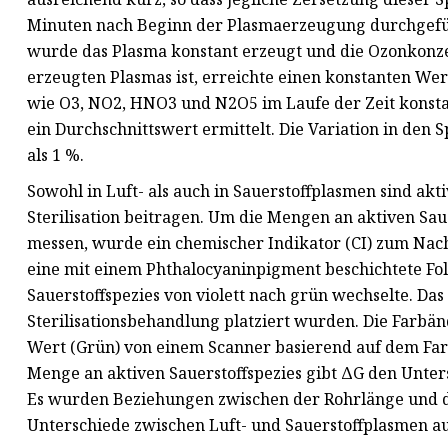
Minuten nach Beginn der Plasmaerzeugung durchgefüh
wurde das Plasma konstant erzeugt und die Ozonkonzen
erzeugten Plasmas ist, erreichte einen konstanten We
wie O3, NO2, HNO3 und N2O5 im Laufe der Zeit konst
ein Durchschnittswert ermittelt. Die Variation in de
als 1 %.
Sowohl in Luft- als auch in Sauerstoffplasmen sind akt
Sterilisation beitragen. Um die Mengen an aktiven Sa
messen, wurde ein chemischer Indikator (CI) zum Nac
eine mit einem Phthalocyaninpigment beschichtete Foli
Sauerstoffspezies von violett nach grün wechselte. Das 
Sterilisationsbehandlung platziert wurden. Die Farbä
Wert (Grün) von einem Scanner basierend auf dem Far
Menge an aktiven Sauerstoffspezies gibt ΔG den Unter
Es wurden Beziehungen zwischen der Rohrlänge und d
Unterschiede zwischen Luft- und Sauerstoffplasmen a