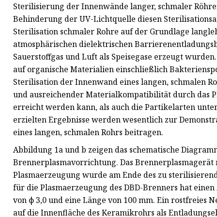
Sterilisierung der Innenwände langer, schmaler Röhren 
Behinderung der UV-Lichtquelle diesen Sterilisationsa
Sterilisation schmaler Rohre auf der Grundlage langle
atmosphärischen dielektrischen Barrierenentladung
Sauerstoffgas und Luft als Speisegase erzeugt wurden
auf organische Materialien einschließlich Bakteriensp
Sterilisation der Innenwand eines langen, schmalen R
und ausreichender Materialkompatibilität durch das 
erreicht werden kann, als auch die Partikelarten unter
erzielten Ergebnisse werden wesentlich zur Demonstra
eines langen, schmalen Rohrs beitragen.
Abbildung 1a und b zeigen das schematische Diagramm
Brennerplasmavorrichtung. Das Brennerplasmagerät mi
Plasmaerzeugung wurde am Ende des zu sterilisierende
für die Plasmaerzeugung des DBD-Brenners hat einen
von ϕ 3,0 und eine Länge von 100 mm. Ein rostfreies N
auf die Innenfläche des Keramikrohrs als Entladungs