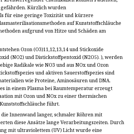
l gefährden. Kürzlich wurden
s für eine geringe Toxizität und kürzere
 Plasmasterilisationsmethoden auf Kunststoffschläuche
methoden aufgrund von Hitze und Schäden am
entstehen Ozon (O3)11,12,13,14 und Stickoxide
ioxid (NO2) und Distickstoffpentoxid (N2O5). ), werden
lebige Radikale wie NO3 und aus NOx und Ozon
tickstoffspezies und aktiven Sauerstoffspezies sind
aterialien wie Proteine, Aminosäuren und DNA.
zies in einem Plasma bei Raumtemperatur erzeugt
lisation mit Ozon und NOx zu einer thermischen
unststoffschläuche führt.
 die Innenwand langer, schmaler Röhren mit
rderten diese Ansätze lange Verarbeitungszeiten. Durch
ng mit ultraviolettem (UV) Licht wurde eine