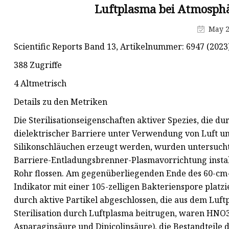
Luftplasma bei Atmosph
Geruchskontrolle
May 2
Scientific Reports Band 13, Artikelnummer: 6947 (2023)
388 Zugriffe
4 Altmetrisch
Details zu den Metriken
Die Sterilisationseigenschaften aktiver Spezies, die 
dielektrischer Barriere unter Verwendung von Luft un
Silikonschläuchen erzeugt werden, wurden untersucht
Barriere-Entladungsbrenner-Plasmavorrichtung installie
Rohr flossen. Am gegenüberliegenden Ende des 60-cm-
Indikator mit einer 105-zelligen Bakterienspore platzi
durch aktive Partikel abgeschlossen, die aus dem Luf
Sterilisation durch Luftplasma beitrugen, waren HNO
Asparaginsäure und Dipicolinsäure), die Bestandteile 