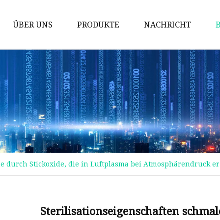
ÜBER UNS
PRODUKTE
NACHRICHT
Ozongenerator
Ozon-Luftdesinfektion
Ozongenerator in der
Landwirtschaft
Industrieller Ozongenerator
Glyoxylsäure-Monohydrat
Piezoelektrische Keramik
he durch Stickoxide, die in Luftplasma bei Atmosphärendruck e
Sauerstoffgenerator
Hochreine Glyoxylsäure 50 %
Sterilisationseigenschaften schmal
Ozongenerator zur