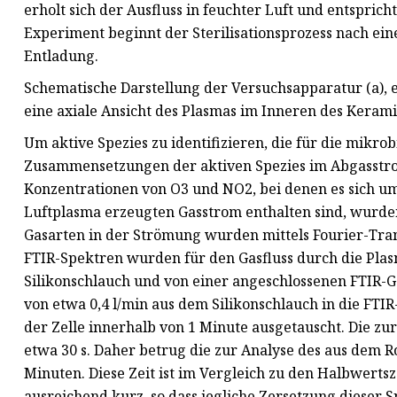
erholt sich der Ausfluss in feuchter Luft und entspric
Experiment beginnt der Sterilisationsprozess nach e
Entladung.
Schematische Darstellung der Versuchsapparatur (a),
eine axiale Ansicht des Plasmas im Inneren des Kerami
Um aktive Spezies zu identifizieren, die für die mikro
Zusammensetzungen der aktiven Spezies im Abgasstrom
Konzentrationen von O3 und NO2, bei denen es sich um 
Luftplasma erzeugten Gasstrom enthalten sind, wurd
Gasarten in der Strömung wurden mittels Fourier-Tran
FTIR-Spektren wurden für den Gasfluss durch die Plasm
Silikonschlauch und von einer angeschlossenen FTIR-Ga
von etwa 0,4 l/min aus dem Silikonschlauch in die FTIR
der Zelle innerhalb von 1 Minute ausgetauscht. Die z
etwa 30 s. Daher betrug die zur Analyse des aus dem R
Minuten. Diese Zeit ist im Vergleich zu den Halbwer
ausreichend kurz, so dass jegliche Zersetzung dieser