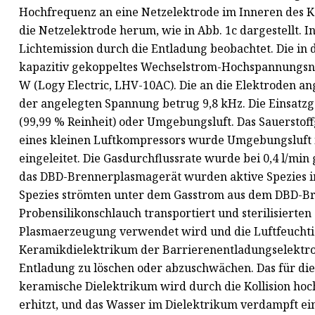
Hochfrequenz an eine Netzelektrode im Inneren des 
die Netzelektrode herum, wie in Abb. 1c dargestellt. 
Lichtemission durch die Entladung beobachtet. Die in
kapazitiv gekoppeltes Wechselstrom-Hochspannungsne
W (Logy Electric, LHV-10AC). Die an die Elektroden a
der angelegten Spannung betrug 9,8 kHz. Die Einsatz
(99,99 % Reinheit) oder Umgebungsluft. Das Sauerstoff
eines kleinen Luftkompressors wurde Umgebungsluft 
eingeleitet. Die Gasdurchflussrate wurde bei 0,4 l/min 
das DBD-Brennerplasmagerät wurden aktive Spezies im
Spezies strömten unter dem Gasstrom aus dem DBD-B
Probensilikonschlauch transportiert und sterilisierte
Plasmaerzeugung verwendet wird und die Luftfeuchtigke
Keramikdielektrikum der Barrierenentladungselektrod
Entladung zu löschen oder abzuschwächen. Das für d
keramische Dielektrikum wird durch die Kollision hoc
erhitzt, und das Wasser im Dielektrikum verdampft e