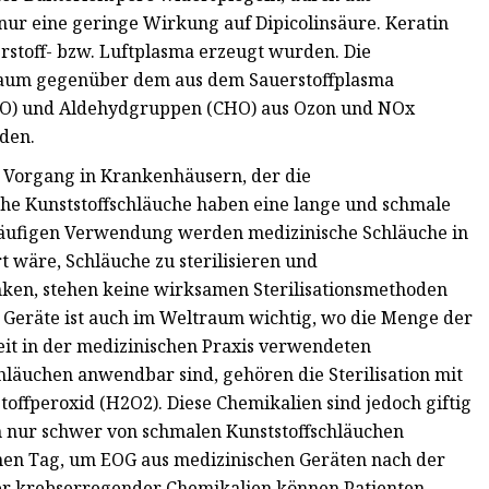
 nur eine geringe Wirkung auf Dipicolinsäure. Keratin
stoff- bzw. Luftplasma erzeugt wurden. Die
kaum gegenüber dem aus dem Sauerstoffplasma
(NO) und Aldehydgruppen (CHO) aus Ozon und NOx
den.
er Vorgang in Krankenhäusern, der die
he Kunststoffschläuche haben eine lange und schmale
 häufigen Verwendung werden medizinische Schläuche in
wäre, Schläuche zu sterilisieren und
ken, stehen keine wirksamen Sterilisationsmethoden
Geräte ist auch im Weltraum wichtig, wo die Menge der
eit in der medizinischen Praxis verwendeten
Schläuchen anwendbar sind, gehören die Sterilisation mit
toffperoxid (H2O2). Diese Chemikalien sind jedoch giftig
ich nur schwer von schmalen Kunststoffschläuchen
inen Tag, um EOG aus medizinischen Geräten nach der
oder krebserregender Chemikalien können Patienten,