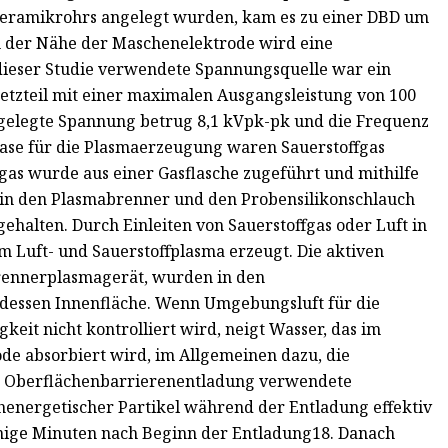
Keramikrohrs angelegt wurden, kam es zu einer DBD um
In der Nähe der Maschenelektrode wird eine
 dieser Studie verwendete Spannungsquelle war ein
tzteil mit einer maximalen Ausgangsleistung von 100
ngelegte Spannung betrug 8,1 kVpk-pk und die Frequenz
gase für die Plasmaerzeugung waren Sauerstoffgas
gas wurde aus einer Gasflasche zugeführt und mithilfe
in den Plasmabrenner und den Probensilikonschlauch
gehalten. Durch Einleiten von Sauerstoffgas oder Luft in
 Luft- und Sauerstoffplasma erzeugt. Die aktiven
rennerplasmagerät, wurden in den
n dessen Innenfläche. Wenn Umgebungsluft für die
it nicht kontrolliert wird, neigt Wasser, das im
e absorbiert wird, im Allgemeinen dazu, die
ie Oberflächenbarrierenentladung verwendete
henergetischer Partikel während der Entladung effektiv
inige Minuten nach Beginn der Entladung18. Danach