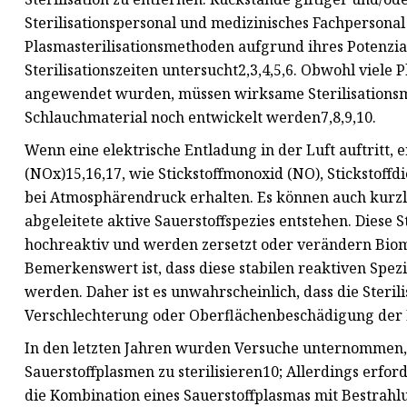
Sterilisationspersonal und medizinisches Fachpersona
Plasmasterilisationsmethoden aufgrund ihres Potenzial
Sterilisationszeiten untersucht2,3,4,5,6. Obwohl viele
angewendet wurden, müssen wirksame Sterilisations
Schlauchmaterial noch entwickelt werden7,8,9,10.
Wenn eine elektrische Entladung in der Luft auftritt, 
(NOx)15,16,17, wie Stickstoffmonoxid (NO), Stickstoffd
bei Atmosphärendruck erhalten. Es können auch kurz
abgeleitete aktive Sauerstoffspezies entstehen. Diese S
hochreaktiv und werden zersetzt oder verändern Biom
Bemerkenswert ist, dass diese stabilen reaktiven Spe
werden. Daher ist es unwahrscheinlich, dass die Steri
Verschlechterung oder Oberflächenbeschädigung der K
In den letzten Jahren wurden Versuche unternommen,
Sauerstoffplasmen zu sterilisieren10; Allerdings erfo
die Kombination eines Sauerstoffplasmas mit Bestrahlu