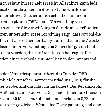
in relativ kurzer Zeit erreicht. Allerdings kann jede
nsatz einschränken. In dieser Studie wurde die
biger aktiver Spezies untersucht, die aus einem
sbrennerplasma (DBD) unter Verwendung von
. Es wurden die Auswirkungen der Plasmasterilisation
oren untersucht. Diese Forschung zeigt, dass sowohl die
ohrs mit ausreichender Länge für medizinische Zwecke
Plasma unter Verwendung von Sauerstoffgas und Luft
sucht wurden, die zur Sterilisation beitragen. Die
tion einer Methode zur Sterilisation der Innenwand
 der Versuchsapparatur bzw. das Foto der DBD-
t dielektrischer Barrierenentladung (DBD) für die
n Probensilikonschlauchs installiert. Das Keramikrohr
 Außendurchmesser von ϕ 3,0, einen Innendurchmesser
etz mit 50 Maschen/Zoll und einer Dicke von 0,23 mm ist
elektrode gewickelt. Wenn eine Hochspannung und eine