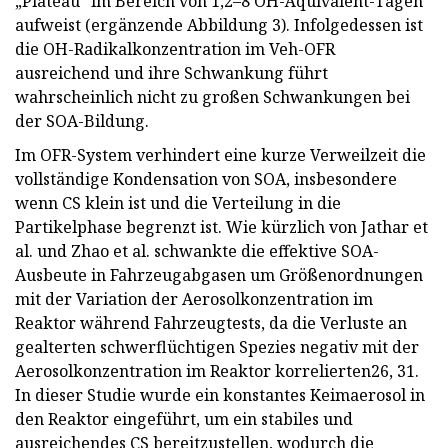
„Plateau“ im Bereich von 1,2–8 OH-Äquivalent-Tagen
aufweist (ergänzende Abbildung 3). Infolgedessen ist
die OH-Radikalkonzentration im Veh-OFR
ausreichend und ihre Schwankung führt
wahrscheinlich nicht zu großen Schwankungen bei
der SOA-Bildung.
Im OFR-System verhindert eine kurze Verweilzeit die
vollständige Kondensation von SOA, insbesondere
wenn CS klein ist und die Verteilung in die
Partikelphase begrenzt ist. Wie kürzlich von Jathar et
al. und Zhao et al. schwankte die effektive SOA-
Ausbeute in Fahrzeugabgasen um Größenordnungen
mit der Variation der Aerosolkonzentration im
Reaktor während Fahrzeugtests, da die Verluste an
gealterten schwerflüchtigen Spezies negativ mit der
Aerosolkonzentration im Reaktor korrelierten26, 31.
In dieser Studie wurde ein konstantes Keimaerosol in
den Reaktor eingeführt, um ein stabiles und
ausreichendes CS bereitzustellen, wodurch die