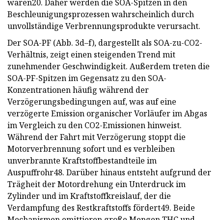
waren20. Daher werden die SOA-Spitzen in den
Beschleunigungsprozessen wahrscheinlich durch
unvollständige Verbrennungsprodukte verursacht.
Der SOA-PF (Abb. 3d–f), dargestellt als SOA-zu-CO2-
Verhältnis, zeigt einen steigenden Trend mit
zunehmender Geschwindigkeit. Außerdem treten die
SOA-PF-Spitzen im Gegensatz zu den SOA-
Konzentrationen häufig während der
Verzögerungsbedingungen auf, was auf eine
verzögerte Emission organischer Vorläufer im Abgas
im Vergleich zu den CO2-Emissionen hinweist.
Während der Fahrt mit Verzögerung stoppt die
Motorverbrennung sofort und es verbleiben
unverbrannte Kraftstoffbestandteile im
Auspuffrohr48. Darüber hinaus entsteht aufgrund der
Trägheit der Motordrehung ein Unterdruck im
Zylinder und im Kraftstoffkreislauf, der die
Verdampfung des Restkraftstoffs fördert49. Beide
Mechanismen emittieren große Mengen THC und