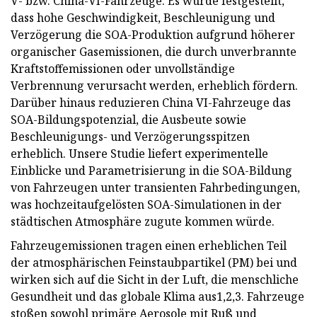
V- bzw. China-VI-Fahrzeuge. Es wurde festgestellt,
dass hohe Geschwindigkeit, Beschleunigung und
Verzögerung die SOA-Produktion aufgrund höherer
organischer Gasemissionen, die durch unverbrannte
Kraftstoffemissionen oder unvollständige
Verbrennung verursacht werden, erheblich fördern.
Darüber hinaus reduzieren China VI-Fahrzeuge das
SOA-Bildungspotenzial, die Ausbeute sowie
Beschleunigungs- und Verzögerungsspitzen
erheblich. Unsere Studie liefert experimentelle
Einblicke und Parametrisierung in die SOA-Bildung
von Fahrzeugen unter transienten Fahrbedingungen,
was hochzeitaufgelösten SOA-Simulationen in der
städtischen Atmosphäre zugute kommen würde.
Fahrzeugemissionen tragen einen erheblichen Teil
der atmosphärischen Feinstaubpartikel (PM) bei und
wirken sich auf die Sicht in der Luft, die menschliche
Gesundheit und das globale Klima aus1,2,3. Fahrzeuge
stoßen sowohl primäre Aerosole mit Ruß und