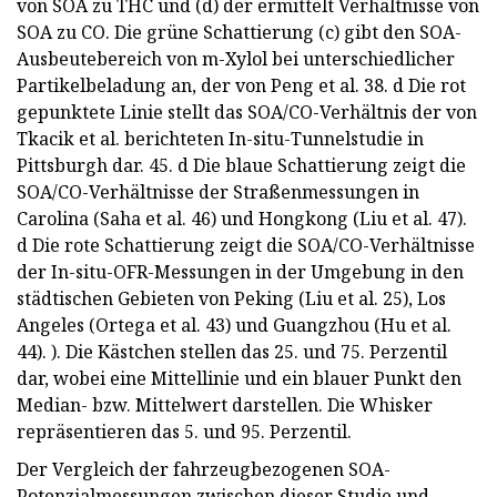
von SOA zu THC und (d) der ermittelt Verhältnisse von
SOA zu CO. Die grüne Schattierung (c) gibt den SOA-
Ausbeutebereich von m-Xylol bei unterschiedlicher
Partikelbeladung an, der von Peng et al. 38. d Die rot
gepunktete Linie stellt das SOA/CO-Verhältnis der von
Tkacik et al. berichteten In-situ-Tunnelstudie in
Pittsburgh dar. 45. d Die blaue Schattierung zeigt die
SOA/CO-Verhältnisse der Straßenmessungen in
Carolina (Saha et al. 46) und Hongkong (Liu et al. 47).
d Die rote Schattierung zeigt die SOA/CO-Verhältnisse
der In-situ-OFR-Messungen in der Umgebung in den
städtischen Gebieten von Peking (Liu et al. 25), Los
Angeles (Ortega et al. 43) und Guangzhou (Hu et al.
44). ). Die Kästchen stellen das 25. und 75. Perzentil
dar, wobei eine Mittellinie und ein blauer Punkt den
Median- bzw. Mittelwert darstellen. Die Whisker
repräsentieren das 5. und 95. Perzentil.
Der Vergleich der fahrzeugbezogenen SOA-
Potenzialmessungen zwischen dieser Studie und