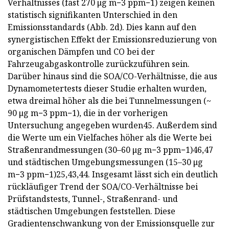
Verhältnisses (fast 270 μg m−3 ppm−1) zeigen keinen
statistisch signifikanten Unterschied in den
Emissionsstandards (Abb. 2d). Dies kann auf den
synergistischen Effekt der Emissionsreduzierung von
organischen Dämpfen und CO bei der
Fahrzeugabgaskontrolle zurückzuführen sein.
Darüber hinaus sind die SOA/CO-Verhältnisse, die aus
Dynamometertests dieser Studie erhalten wurden,
etwa dreimal höher als die bei Tunnelmessungen (~
90 μg m−3 ppm−1), die in der vorherigen
Untersuchung angegeben wurden45. Außerdem sind
die Werte um ein Vielfaches höher als die Werte bei
Straßenrandmessungen (30–60 μg m−3 ppm−1)46,47
und städtischen Umgebungsmessungen (15–30 μg
m−3 ppm−1)25,43,44. Insgesamt lässt sich ein deutlich
rückläufiger Trend der SOA/CO-Verhältnisse bei
Prüfstandstests, Tunnel-, Straßenrand- und
städtischen Umgebungen feststellen. Diese
Gradientenschwankung von der Emissionsquelle zur