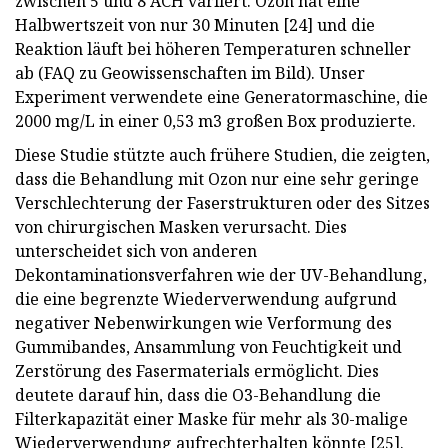
zwischen 5 und 8 ACH variiert. Ozon hat eine
Halbwertszeit von nur 30 Minuten [24] und die
Reaktion läuft bei höheren Temperaturen schneller
ab (FAQ zu Geowissenschaften im Bild). Unser
Experiment verwendete eine Generatormaschine, die
2000 mg/L in einer 0,53 m3 großen Box produzierte.
Diese Studie stützte auch frühere Studien, die zeigten,
dass die Behandlung mit Ozon nur eine sehr geringe
Verschlechterung der Faserstrukturen oder des Sitzes
von chirurgischen Masken verursacht. Dies
unterscheidet sich von anderen
Dekontaminationsverfahren wie der UV-Behandlung,
die eine begrenzte Wiederverwendung aufgrund
negativer Nebenwirkungen wie Verformung des
Gummibandes, Ansammlung von Feuchtigkeit und
Zerstörung des Fasermaterials ermöglicht. Dies
deutete darauf hin, dass die O3-Behandlung die
Filterkapazität einer Maske für mehr als 30-malige
Wiederverwendung aufrechterhalten könnte [25].