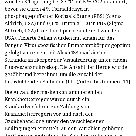
wurden 3 Tage lang bei 37 °C mit 5 % CO2 inkubiert,
bevor sie durch 4 % Formaldehyd in
phosphatgepufferter Kochsalzlösung (PBS) (Sigma
Aldrich, USA) und 0,1 % Triton X-100 in PBS (Sigma
Aldrich, USA) fixiert und permeabilisiert wurden.
USA). Fixierte Zellen wurden mit einem für das
Dengue-Virus spezifischen Primärantikörper geprimt,
gefolgt von einem mit Alexa488 markierten
Sekundärantikörper zur Visualisierung unter einem
Fluoreszenzmikroskop. Die Anzahl der Herde wurde
gezählt und berechnet, um die Anzahl der
fokusbildenden Einheiten (FFU)/ml zu bestimmen [11].
Die Anzahl der maskenkontaminierenden
Krankheitserreger wurde durch ein
Standardverfahren zur Zählung von
Krankheitserregern vor und nach der
Ozonbehandlung unter den verschiedenen
Bedingungen ermittelt. Zu den Variablen gehörten
die Ozonkonzentration, die Behältergröße und die