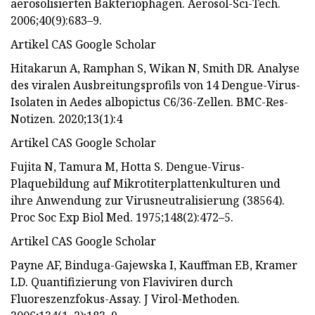
aerosolisierten Bakteriophagen. Aerosol-Sci-Tech.
2006;40(9):683–9.
Artikel CAS Google Scholar
Hitakarun A, Ramphan S, Wikan N, Smith DR. Analyse
des viralen Ausbreitungsprofils von 14 Dengue-Virus-
Isolaten in Aedes albopictus C6/36-Zellen. BMC-Res-
Notizen. 2020;13(1):4
Artikel CAS Google Scholar
Fujita N, Tamura M, Hotta S. Dengue-Virus-
Plaquebildung auf Mikrotiterplattenkulturen und
ihre Anwendung zur Virusneutralisierung (38564).
Proc Soc Exp Biol Med. 1975;148(2):472–5.
Artikel CAS Google Scholar
Payne AF, Binduga-Gajewska I, Kauffman EB, Kramer
LD. Quantifizierung von Flaviviren durch
Fluoreszenzfokus-Assay. J Virol-Methoden.