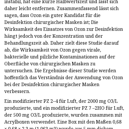
instabil, hat eine kurze Halbwertszeit und lässt sich
daher leicht entfernen. Zusammenfassend lässt sich
sagen, dass Ozon ein guter Kandidat für die
Desinfektion chirurgischer Masken ist; Die
Wirksamkeit des Einsatzes von Ozon zur Desinfektion
hängt jedoch von der Konzentration und der
Behandlungszeit ab. Daher zielt diese Studie darauf
ab, die Wirksamkeit von Ozon gegen virale,
bakterielle und pilzliche Kontaminationen auf der
Oberfläche von chirurgischen Masken zu
untersuchen. Die Ergebnisse dieser Studie werden
hoffentlich das Verständnis der Anwendung von Ozon
bei der Desinfektion chirurgischer Masken
verbessern.
Ein modifizierter PZ 2–4 für Luft, der 2000 mg O3/L
produzierte, und ein modifizierter PZ 7 –2HO für Luft,
der 500 mg O3/L produzierte, wurden zusammen mit
Acrylboxen verwendet. Eine Box mit den Maßen 0,68
× 0,68 × 2,3 m (1,063 m3) wurde aus 5 mm dickem