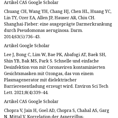
Artikel CAS Google Scholar
Chuang CH, Wang YH, Chang HJ, Chen HL, Huang YC,
Lin TY, Ozer EA, Allen JP, Hauser AR, Chiu CH.
Shanghai-Fieber: eine ausgeprägte Darmerkrankung
durch Pseudomonas aeruginosa. Darm.
2014;63(5):736–43.
Artikel Google Scholar
Lee J, Bong C, Lim W, Bae PK, Abafogi AT, Baek SH,
Shin YB, Bak MS, Park S. Schnelle und einfache
Desinfektion von mit Coronaviren kontaminierten
Gesichtsmasken mit Ozongas, das von einem
Plasmagenerator mit dielektrischer
Barrierenentladung erzeugt wird. Environ Sci Tech
Lett. 2021;8(4):339–44.
Artikel CAS Google Scholar
Chopra V, Jain H, Goel AD, Chopra S, Chahal AS, Garg
N, Mittal V. Korrelation der Aspergillus-