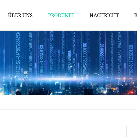
ÜBER UNS
PRODUKTE
NACHRICHT
Ozongenerator
Ozon-Luftdesinfektion
Ozongenerator in der
Landwirtschaft
Industrieller Ozongenerator
Glyoxylsäure-Monohydrat
Piezoelektrische Keramik
Sauerstoffgenerator
Hochreine Glyoxylsäure 50 %
Ozongenerator zur