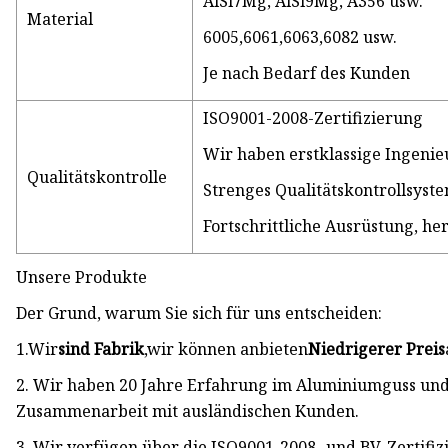
AlSi7Mg, AlSi9Mg, A356 usw.
Material
6005,6061,6063,6082 usw.
Je nach Bedarf des Kunden
ISO9001-2008-Zertifizierung
Wir haben erstklassige Ingenie
Qualitätskontrolle
Strenges Qualitätskontrollsyst
Fortschrittliche Ausrüstung, 
Unsere Produkte
Der Grund, warum Sie sich für uns entscheiden:
1.Wir
sind Fabrik
,wir können anbieten
Niedrigerer Preis
2. Wir haben 20 Jahre Erfahrung im Aluminiumguss un
Zusammenarbeit mit ausländischen Kunden.
3. Wir verfügen über die ISO9001-2008- und BV-Zertifizi