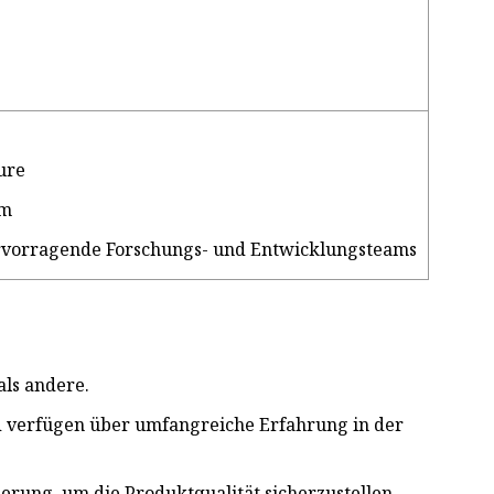
ure
em
hervorragende Forschungs- und Entwicklungsteams
als andere.
d verfügen über umfangreiche Erfahrung in der
erung, um die Produktqualität sicherzustellen.